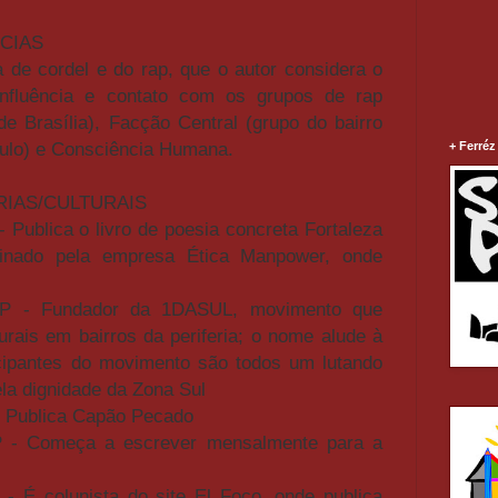
CIAS
ra de cordel e do rap, que o autor considera o
 Influência e contato com os grupos de rap
e Brasília), Facção Central (grupo do bairro
ulo) e Consciência Humana.
+ Ferréz
RIAS/CULTURAIS
 Publica o livro de poesia concreta Fortaleza
cinado pela empresa Ética Manpower, onde
SP - Fundador da 1DASUL, movimento que
rais em bairros da periferia; o nome alude à
icipantes do movimento são todos um lutando
la dignidade da Zona Sul
- Publica Capão Pecado
P - Começa a escrever mensalmente para a
- É colunista do site El Foco, onde publica