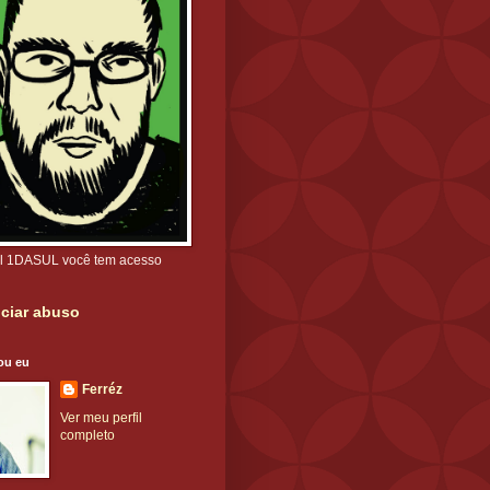
l 1DASUL você tem acesso
ciar abuso
ou eu
Ferréz
Ver meu perfil
completo