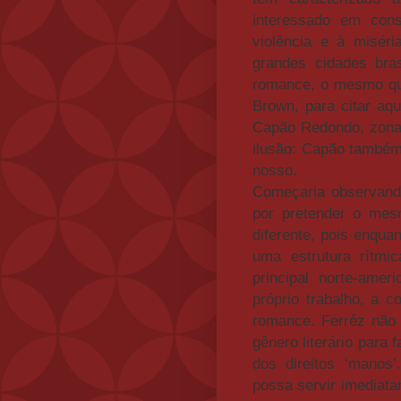
interessado em cons
violência e à miséri
grandes cidades bras
romance, o mesmo que
Brown, para citar aq
Capão Redondo, zona 
ilusão: Capão também
nosso.
Começaria observando
por pretender o mes
diferente, pois enqua
uma estrutura rítmi
principal norte-ame
próprio trabalho, a 
romance. Ferréz não
gênero literário para 
dos direitos ‘manos
possa servir imediata