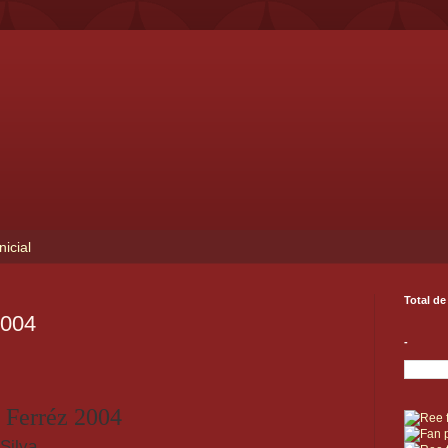
nicial
Total de
2004
-
o Ferréz 2004
Silva