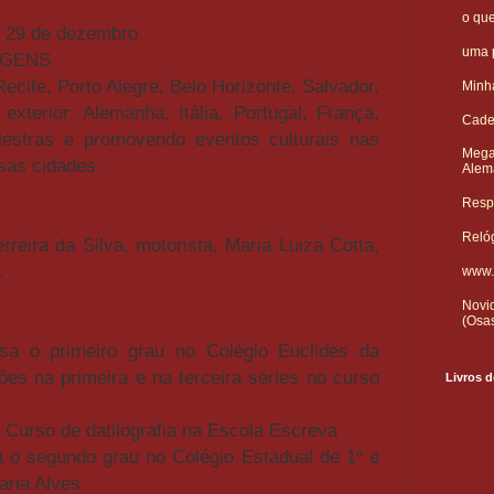
o qu
- 29 de dezembro
uma p
AGENS
ecife, Porto Alegre, Belo Horizonte, Salvador,
Minha
exterior: Alemanha, Itália, Portugal, França,
Cade
lestras e promovendo eventos culturais nas
Mega
ssas cidades.
Alem
Respo
Reló
rreira da Silva, motorista, Maria Luiza Cotta,
.
www.
Novid
(Osa
a o primeiro grau no Colégio Euclides da
es na primeira e na terceira séries no curso
Livros d
 Curso de datilografia na Escola Escreva
 o segundo grau no Colégio Estadual de 1º e
aria Alves