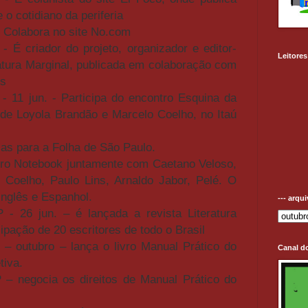
o cotidiano da periferia
- Colabora no site No.com
 É criador do projeto, organizador e editor-
Leitores
ratura Marginal, publicada em colaboração com
os
- 11 jun. - Participa do encontro Esquina da
 de Loyola Brandão e Marcelo Coelho, no Itaú
as para a Folha de São Paulo.
ivro Notebook juntamente com Caetano Veloso,
o Coelho, Paulo Lins, Arnaldo Jabor, Pelé. O
 Inglês e Espanhol.
--- arqu
- 26 jun. – é lançada a revista Literatura
ipação de 20 escritores de todo o Brasil
– outubro – lança o livro Manual Prático do
Canal d
tiva.
– negocia os direitos de Manual Prático do