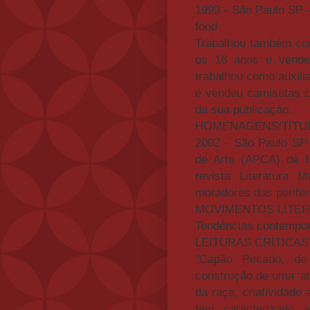
1999 - São Paulo SP 
food
Trabalhou também com
os 16 anos e vende
trabalhou como auxil
e vendeu camisetas c
da sua publicação.
HOMENAGENS/TÍTU
2002 - São Paulo SP 
de Arte (APCA) de M
revista Literatura 
moradores das perifer
MOVIMENTOS LITE
Tendências contempo
LEITURAS CRÍTICAS
"Capão Pecado, de
construção de uma ‘ati
da raça, criatividade
tem caracterizado 