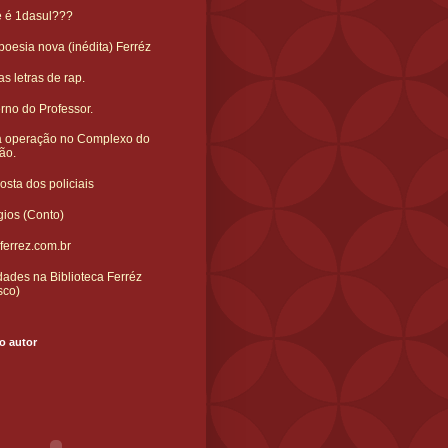
e é 1dasul???
oesia nova (inédita) Ferréz
s letras de rap.
rno do Professor.
 operação no Complexo do
ão.
sta dos policiais
gios (Conto)
ferrez.com.br
ades na Biblioteca Ferréz
sco)
o autor