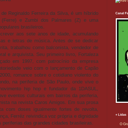
o de Reginaldo Ferreira da Silva, é um híbrido
Canal Fe
ra (Ferre) e Zumbi dos Palmares (Z) e uma
pulares brasileiros.
crever aos sete anos de idade, acumulando
ias e letras de música. Antes de se dedicar
rita, trabalhou como balconista, vendedor de
ral e arquivista. Seu primeiro livro, Fortaleza
ançado em 1997, com patrocínio da empresa
notoriedade veio com o lançamento de Capão
000, romance sobre o cotidiano violento do
ndo, na periferia de São Paulo, onde vive o
 movimento hip hop e fundador da 1DASUL,
e eventos culturais em bairros da periferia,
nista na revista Caros Amigos. Em sua prosa
ta com doses igualmente fortes de revolta,
+ Lidas
nça, Ferréz reivindica voz própria e dignidade
 periferias das grandes cidades brasileiras.
O Gra