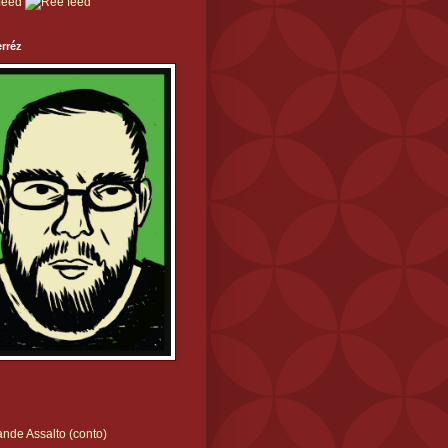
rréz
nde Assalto (conto)