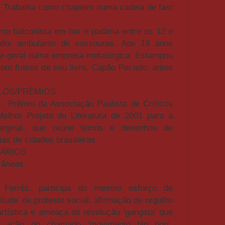
- Trabalha como chapeiro numa cadeia de fast
o balconista em bar e padaria entre os 12 e
dor ambulante de vassouras. Aos 18 anos
iar-geral numa empresa metalúrgica. Estampou
om frases de seu livro, Capão Pecado, antes
LOS/PRÊMIOS
- Prêmio da Associação Paulista de Críticos
elhor Projeto de Literatura de 2001 para a
Marginal, que reúne textos e desenhos de
ias de cidades brasileiras
RÁRIOS
râneas
 Ferréz, participa do mesmo esforço de
tude’ de protesto social, afirmação de orgulho
 artística e ameaça de revolução ‘gangsta’ que
a ação do chamado ‘movimento hip hop’,