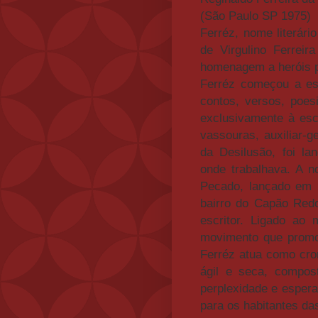
(São Paulo SP 1975)
Ferréz, nome literári
de Virgulino Ferrei
homenagem a heróis po
Ferréz começou a es
contos, versos, poes
exclusivamente à esc
vassouras, auxiliar-ge
da Desilusão, foi l
onde trabalhava. A 
Pecado, lançado em 2
bairro do Capão Redo
escritor. Ligado ao
movimento que promov
Ferréz atua como cro
ágil e seca, compos
perplexidade e espera
para os habitantes das