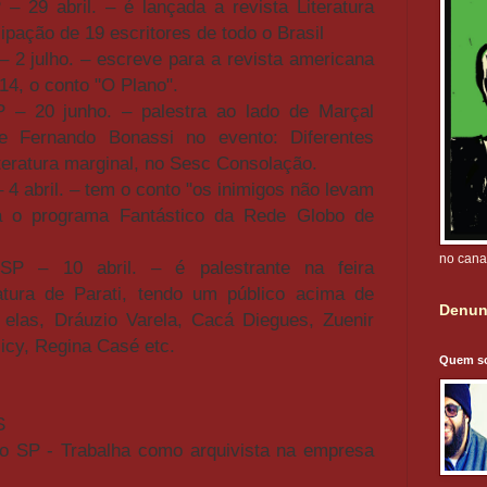
– 29 abril. – é lançada a revista Literatura
ipação de 19 escritores de todo o Brasil
 2 julho. – escreve para a revista americana
4, o conto "O Plano".
 – 20 junho. – palestra ao lado de Marçal
e Fernando Bonassi no evento: Diferentes
iteratura marginal, no Sesc Consolação.
 4 abril. – tem o conto "os inimigos não levam
ra o programa Fantástico da Rede Globo de
no cana
P – 10 abril. – é palestrante na feira
eratura de Parati, tendo um público acima de
Denun
 elas, Dráuzio Varela, Cacá Diegues, Zuenir
icy, Regina Casé etc.
Quem s
S
o SP - Trabalha como arquivista na empresa