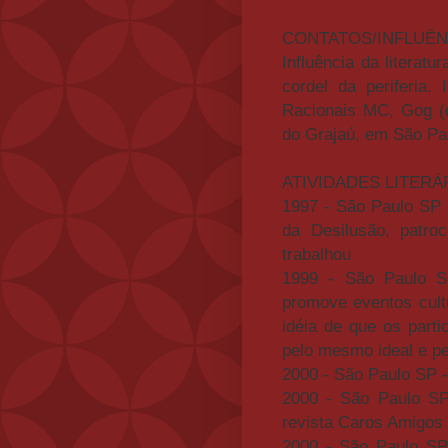
CONTATOS/INFLUÊN
Influência da literatu
cordel da periferia.
Racionais MC, Gog (d
do Grajaú, em São Pa
ATIVIDADES LITERÁ
1997 - São Paulo SP -
da Desilusão, patro
trabalhou
1999 - São Paulo 
promove eventos cultu
idéia de que os part
pelo mesmo ideal e pe
2000 - São Paulo SP 
2000 - São Paulo S
revista Caros Amigos
2000 - São Paulo SP 