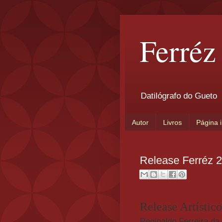
Ferréz
Datilógrafo do Gueto
Autor
Livros
Página i
Release Ferréz 
Release Artístic
Reginaldo Ferreira da 