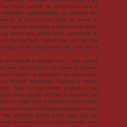
truir algum sentido de comunidade face à
a limítrofes experimentadas na periferia das
ileiras. O livro procura dizer, na forma do
 o ‘rap’ dos Racionais e das letras de Mano
ui os nomes dos artistas mais conhecidos de
sul de São Paulo, capital. Mas que não haja
 é aqui e o seu destino tem tudo a ver com o
, em relação à analogia com o ‘rap’, que já
mo que ele, o esforço de Ferréz é também
nto os ‘rappers’ já encontram, em algum grau,
ca e musical organizada segundo o modelo
ricano, sobre a qual podem produzir o seu
coisa é outra quando se trata de escrever um
 tem em mãos uma ‘linguagem’ hip-hop neste
fazer nela a sua contribuição particular em prol
’. Não encontra pronto quase nada que lhe
mente de modelo fora do cânone letrado, mais