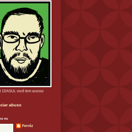
l 1DASUL você tem acesso
ciar abuso
ou eu
Ferréz