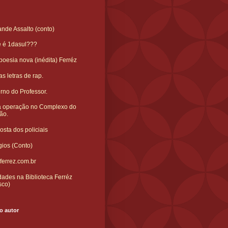
nde Assalto (conto)
e é 1dasul???
oesia nova (inédita) Ferréz
s letras de rap.
rno do Professor.
 operação no Complexo do
ão.
sta dos policiais
gios (Conto)
ferrez.com.br
ades na Biblioteca Ferréz
sco)
o autor