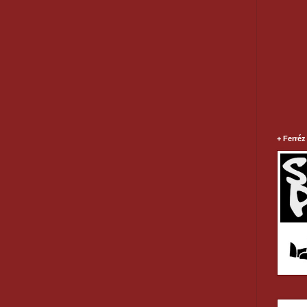
+ Ferréz