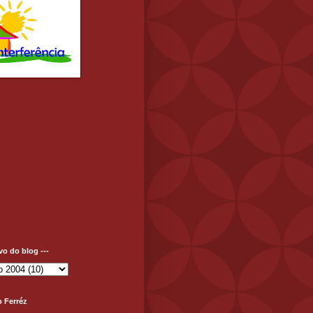
ivo do blog ---
o Ferréz