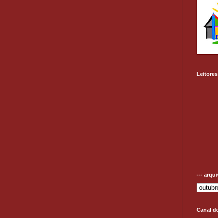
Leitores
--- arqu
Canal d