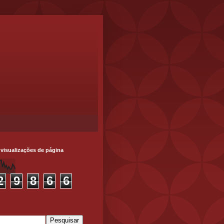
 visualizações de página
2
9
8
6
6