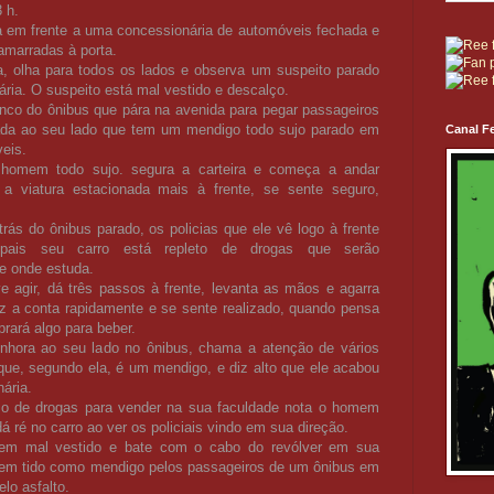
 h.
em frente a uma concessionária de automóveis fechada e
amarradas à porta.
a, olha para todos os lados e observa um suspeito parado
ria. O suspeito está mal vestido e descalço.
co do ônibus que pára na avenida para pegar passageiros
a ao seu lado que tem um mendigo todo sujo parado em
Canal Fe
veis.
omem todo sujo. segura a carteira e começa a andar
a viatura estacionada mais à frente, se sente seguro,
rás do ônibus parado, os policias que ele vê logo à frente
 pais seu carro está repleto de drogas que serão
e onde estuda.
 agir, dá três passos à frente, levanta as mãos e agarra
z a conta rapidamente e se sente realizado, quando pensa
rará algo para beber.
nhora ao seu lado no ônibus, chama a atenção de vários
ue, segundo ela, é um mendigo, e diz alto que ele acabou
ária.
o de drogas para vender na sua faculdade nota o homem
 ré no carro ao ver os policiais vindo em sua direção.
mem mal vestido e bate com o cabo do revólver em sua
em tido como mendigo pelos passageiros de um ônibus em
elo asfalto.