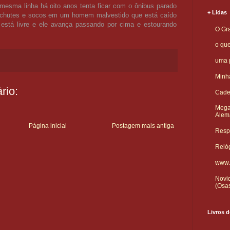
mesma linha há oito anos tenta ficar com o ônibus parado
+ Lidas
m chutes e socos em um homem malvestido que está caído
 está livre e ele avança passando por cima e estourando
O Gra
o qu
uma p
Minha
rio:
Cade
Mega
Alem
Página inicial
Postagem mais antiga
Respo
Reló
www.
Novid
(Osa
Livros d