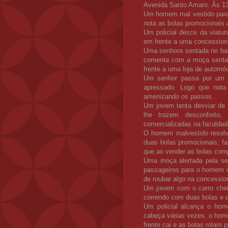
Avenida Santo Amaro. Às 13
Um homem mal vestido para 
nota as bolas promocionais 
Um policial desce da viatur
em frente a uma concessioná
Uma senhora sentada no ban
comenta com a moça sentad
frente a uma loja de automó
Um senhor passa por um h
apressado. Logo que nota 
amenizando os passos.
Um jovem tenta desviar de t
lhe trazem desconforto,
comercializadas na faculdad
O homem malvestido resolve
duas bolas promocionais; fa
que ao vender as bolas comp
Uma moça alertada pela se
passageiros para o homem q
de roubar algo na concession
Um jovem com o carro chei
correndo com duas bolas e dá
Um policial alcança o ho
cabeça várias vezes; o hom
frente cai e as bolas rolam p