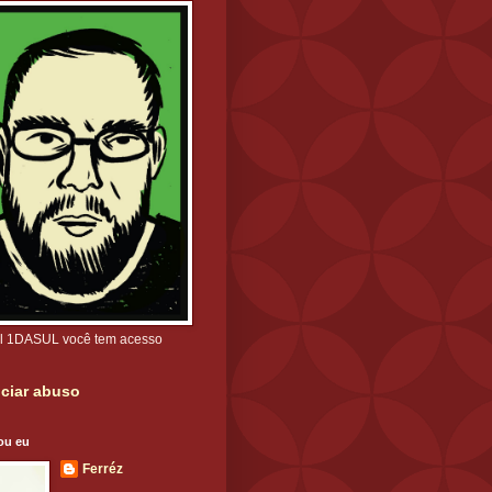
l 1DASUL você tem acesso
ciar abuso
ou eu
Ferréz