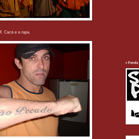
.M. Cacá e a rapa.
+ Ferréz