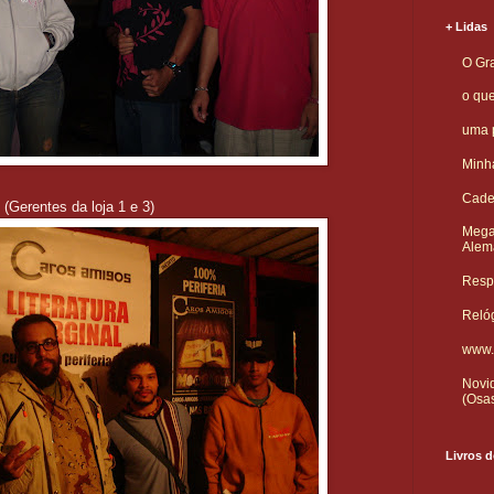
+ Lidas
O Gra
o qu
uma p
Minha
Cade
(Gerentes da loja 1 e 3)
Mega
Alem
Respo
Reló
www.
Novid
(Osa
Livros d