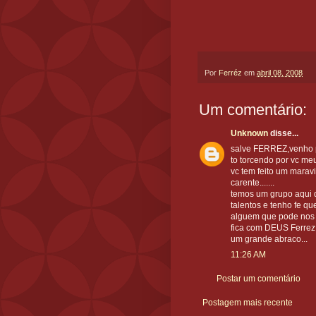
Por
Ferréz
em
abril 08, 2008
Um comentário:
Unknown
disse...
salve FERREZ,venho pa
to torcendo por vc meu
vc tem feito um marav
carente.......
temos um grupo aqui 
talentos e tenho fe qu
alguem que pode nos
fica com DEUS Ferrez,q
um grande abraco...
11:26 AM
Postar um comentário
Postagem mais recente