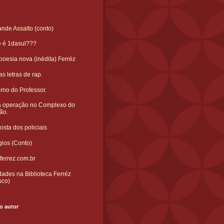
nde Assalto (conto)
e é 1dasul???
oesia nova (inédita) Ferréz
s letras de rap.
rno do Professor.
 operação no Complexo do
ão.
sta dos policiais
gios (Conto)
ferrez.com.br
ades na Biblioteca Ferréz
sco)
o autor