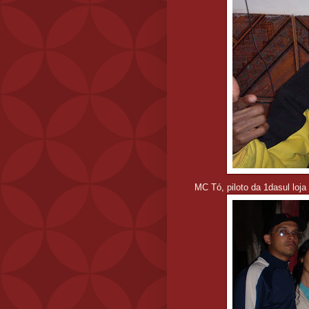
MC Tó, piloto da 1dasul loj