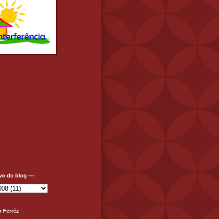
ivo do blog ---
o Ferréz