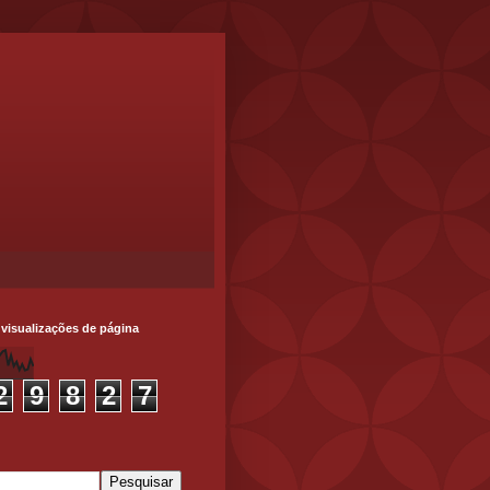
 visualizações de página
2
9
8
2
7