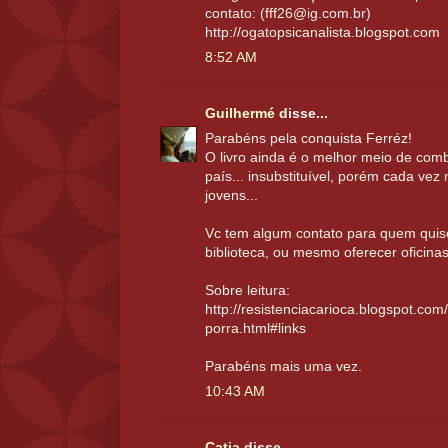
contato: (fff26@ig.com.br)
http://ogatopsicanalista.blogspot.com
8:52 AM
Guilhermé
disse...
Parabéns pela conquista Ferréz!
O livro ainda é o melhor meio de comb
país... insubstituível, porém cada vez
jovens...
Vc tem algum contato para quem quise
biblioteca, ou mesmo oferecer oficinas
Sobre leitura:
http://resistenciacarioca.blogspot.com
porra.html#links
Parabéns mais uma vez.
10:43 AM
Catia
disse...