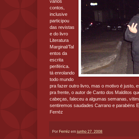
vários
contos,
inclusive
participou
das revistas
e do livro
Literatura
Marginal/Tal
entos da
escrita
periférica.
tá enrolando
todo mundo
pra fazer outro livro, mas o motivo é justo,
pra frente, o autor de Canto dos Malditos qu
cabeças, faleceu a algumas semanas, vítim
sentiremos saudades Carrano e parabéns Ert
Ferréz
Por
Ferréz
em
junho 27, 2008